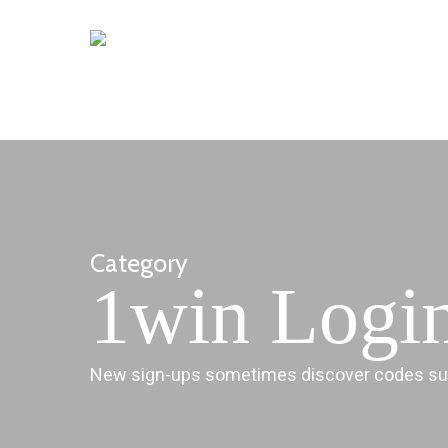
Skip
to
main
content
Category
1win Logi
New sign-ups sometimes discover codes suc