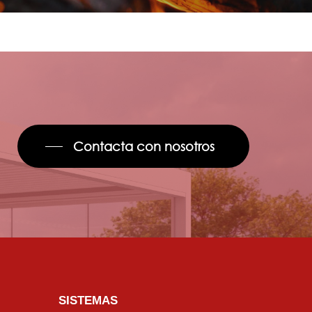
Contacta con nosotros
SISTEMAS