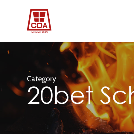
Skip
to
main
content
Category
20bet Sc