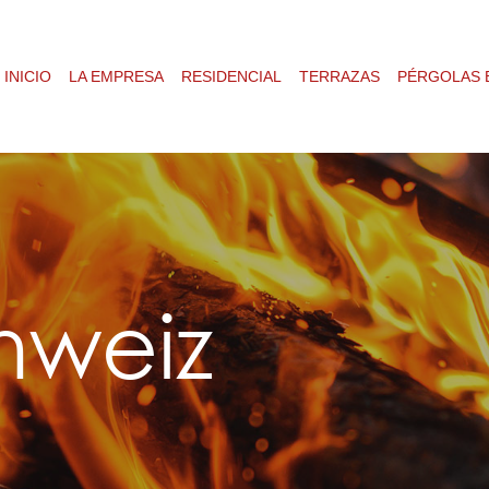
INICIO
LA EMPRESA
RESIDENCIAL
TERRAZAS
PÉRGOLAS 
hweiz