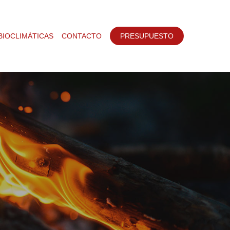
BIOCLIMÁTICAS
CONTACTO
PRESUPUESTO