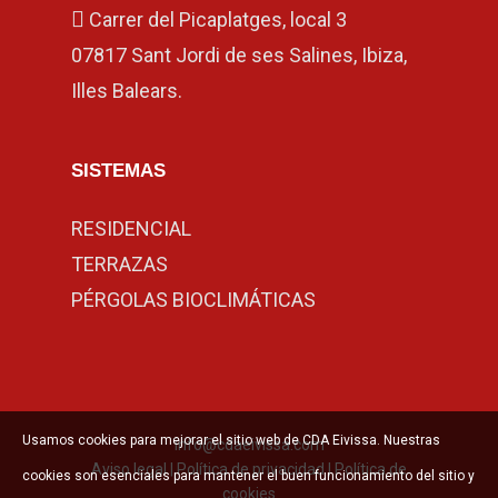
Carrer del Picaplatges, local 3
07817 Sant Jordi de ses Salines, Ibiza,
Illes Balears.
SISTEMAS
RESIDENCIAL
TERRAZAS
PÉRGOLAS BIOCLIMÁTICAS
Usamos cookies para mejorar el sitio web de CDA Eivissa. Nuestras
info@cdaeivissa.com
Aviso legal
|
Política de privacidad
|
Política de
cookies son esenciales para mantener el buen funcionamiento del sitio y
cookies