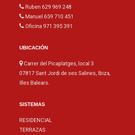
Ruben
629 969 248
Manuel
659 710 451
Oficina
971 395 391
UBICACIÓN
Carrer del Picaplatges, local 3
07817 Sant Jordi de ses Salines, Ibiza,
Illes Balears.
SISTEMAS
RESIDENCIAL
TERRAZAS