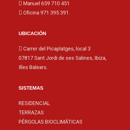
Manuel
659 710 451
Oficina
971 395 391
UBICACIÓN
Carrer del Picaplatges, local 3
07817 Sant Jordi de ses Salines, Ibiza,
Illes Balears.
SISTEMAS
RESIDENCIAL
TERRAZAS
PÉRGOLAS BIOCLIMÁTICAS