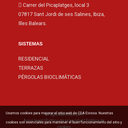
Carrer del Picaplatges, local 3
07817 Sant Jordi de ses Salines, Ibiza,
Illes Balears.
SISTEMAS
RESIDENCIAL
TERRAZAS
PÉRGOLAS BIOCLIMÁTICAS
Usamos cookies para mejorar el sitio web de CDA Eivissa. Nuestras
info@cdaeivissa.com
Aviso legal
|
Política de privacidad
|
Política de
cookies son esenciales para mantener el buen funcionamiento del sitio y
cookies