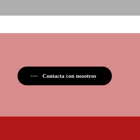
Contacta con nosotros