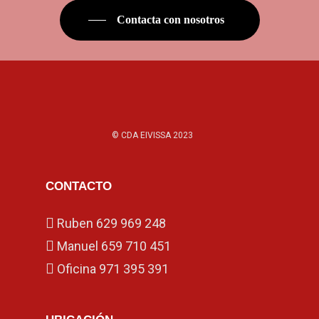
Contacta con nosotros
© CDA EIVISSA 2023
CONTACTO
Ruben
629 969 248
Manuel
659 710 451
Oficina
971 395 391