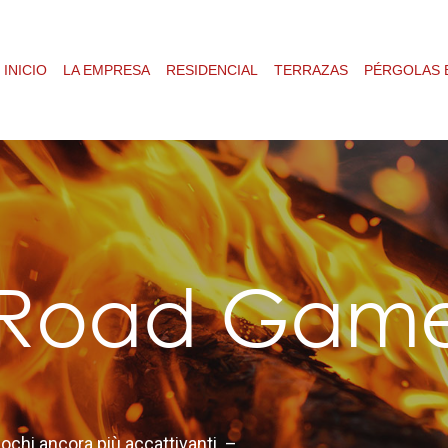
INICIO
LA EMPRESA
RESIDENCIAL
TERRAZAS
PÉRGOLAS 
 Road Game
ochi ancora più accattivanti. –