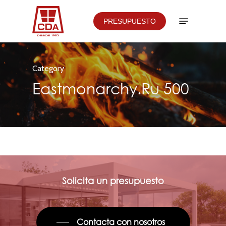
Skip
Menu
PRESUPUESTO
to
main
content
Category
Eastmonarchy.ru 500
Solicita un presupuesto
Contacta con nosotros