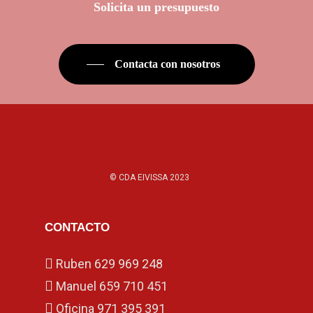
Solicita un presupuesto
Contacta con nosotros
© CDA EIVISSA 2023
CONTACTO
Ruben
629 969 248
Manuel
659 710 451
Oficina
971 395 391