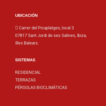
UBICACIÓN
Carrer del Picaplatges, local 3
07817 Sant Jordi de ses Salines, Ibiza,
Illes Balears.
SISTEMAS
RESIDENCIAL
TERRAZAS
PÉRGOLAS BIOCLIMÁTICAS