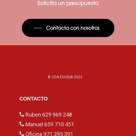
Solicita un presupuesto
Contacta con nosotros
© CDA EIVISSA 2023
CONTACTO
Ruben
629 969 248
Manuel
659 710 451
Oficina
971 395 391