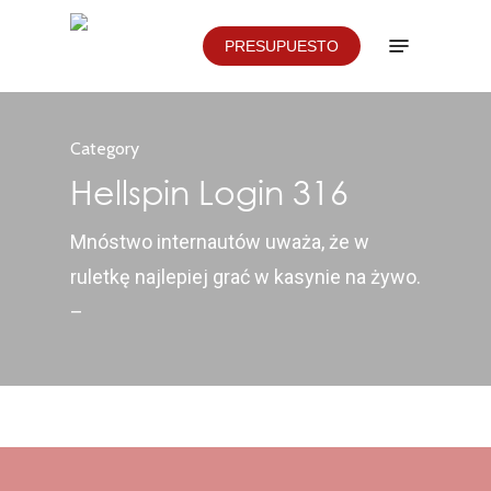
Skip
Menu
PRESUPUESTO
to
main
content
Category
Hellspin Login 316
Mnóstwo internautów uważa, że w
ruletkę najlepiej grać w kasynie na żywo.
–