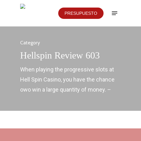
Skip
Menu
PRESUPUESTO
to
main
content
Category
Hellspin Review 603
When playing the progressive slots at
Hell Spin Casino, you have the chance
owo win a large quantity of money. –