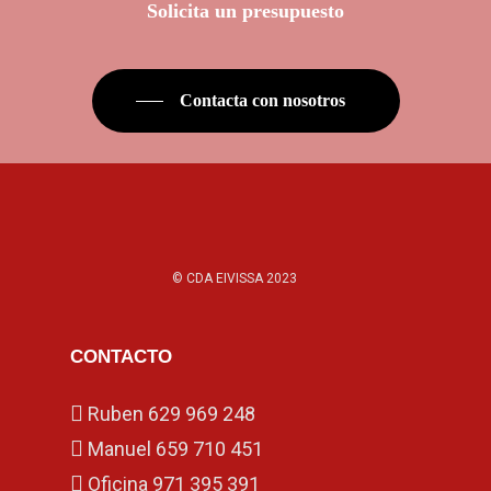
Solicita un presupuesto
Contacta con nosotros
© CDA EIVISSA 2023
CONTACTO
Ruben
629 969 248
Manuel
659 710 451
Oficina
971 395 391