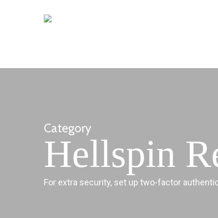
Skip
to
main
content
Category
Hellspin R
For extra security, set up two-factor authenti