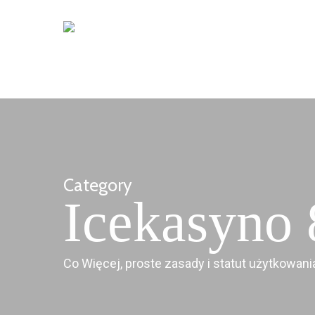
Skip
to
main
content
Category
Icekasyno
Co Więcej, proste zasady i statut użytkowani