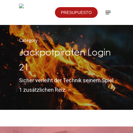
Skip
Menu
PRESUPUESTO
to
main
content
Category
Jackpotpiraten Login
21
Sicher verleiht der Technik seinem Spiel
1 zusätzlichen Reiz. –