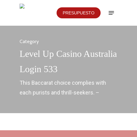
Skip
Menu
PRESUPUESTO
to
main
content
Category
Level Up Casino Australia
Login 533
This Baccarat choice complies with
each purists and thrill-seekers. –