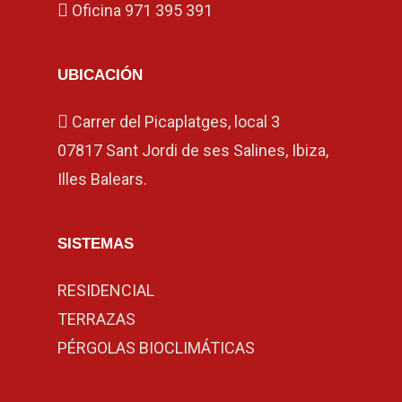
Oficina
971 395 391
UBICACIÓN
Carrer del Picaplatges, local 3
07817 Sant Jordi de ses Salines, Ibiza,
Illes Balears.
SISTEMAS
RESIDENCIAL
TERRAZAS
PÉRGOLAS BIOCLIMÁTICAS