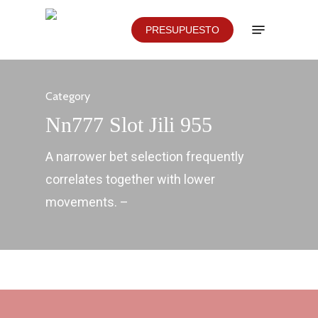
Skip
Menu
PRESUPUESTO
to
main
content
Category
Nn777 Slot Jili 955
A narrower bet selection frequently
correlates together with lower
movements. –