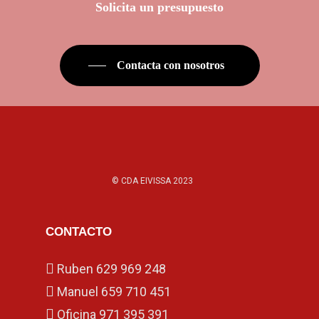
Solicita un presupuesto
Contacta con nosotros
© CDA EIVISSA 2023
CONTACTO
Ruben
629 969 248
Manuel
659 710 451
Oficina
971 395 391