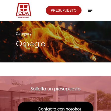
Skip
Menu
PRESUPUESTO
to
main
content
Category
Omegle
Solicita un presupuesto
Contacta con nosotros