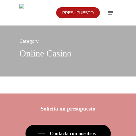
Skip
Menu
PRESUPUESTO
to
main
content
Category
Online Casino
Solicita un presupuesto
Contacta con nosotros