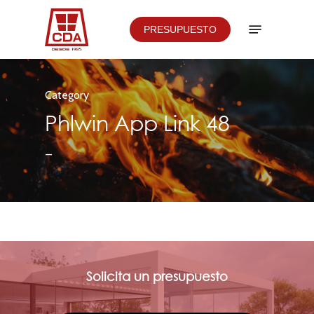
Skip
Menu
PRESUPUESTO
to
main
content
Category
Phlwin App Link 48
–
Solicita un presupuesto