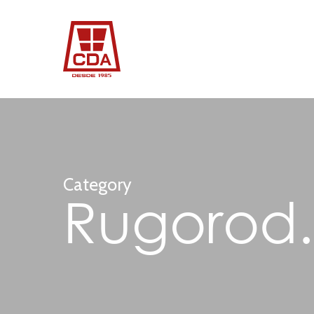
Skip
to
main
content
Category
Rugorod.