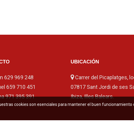
CTO
UBICACIÓN
en
629 969 248
Carrer del Picaplatges, lo
el
659 710 451
07817 Sant Jordi de ses Sa
na
971 395 391
Ibiza, Illes Balears.
uestras cookies son esenciales para mantener el buen funcionamiento de