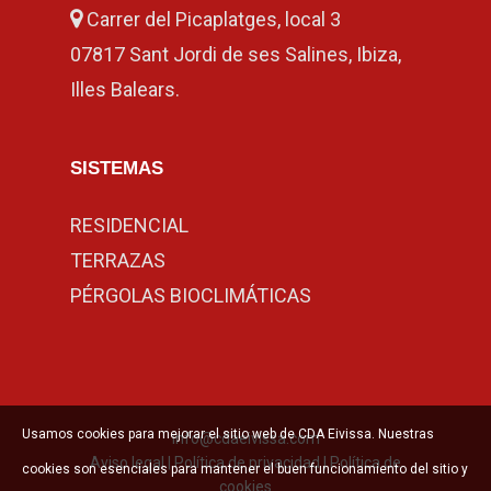
Carrer del Picaplatges, local 3
07817 Sant Jordi de ses Salines, Ibiza,
Illes Balears.
SISTEMAS
RESIDENCIAL
TERRAZAS
PÉRGOLAS BIOCLIMÁTICAS
Usamos cookies para mejorar el sitio web de CDA Eivissa. Nuestras
info@cdaeivissa.com
Aviso legal
|
Política de privacidad
|
Política de
cookies son esenciales para mantener el buen funcionamiento del sitio y
cookies