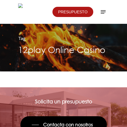
Skip
Menu
PRESUPUESTO
to
main
content
Tag
12play Online Casino
Solicita un presupuesto
Contacta con nosotros