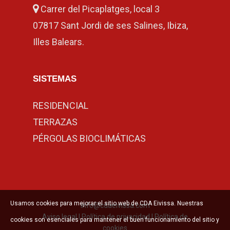
Carrer del Picaplatges, local 3
07817 Sant Jordi de ses Salines, Ibiza,
Illes Balears.
SISTEMAS
RESIDENCIAL
TERRAZAS
PÉRGOLAS BIOCLIMÁTICAS
Usamos cookies para mejorar el sitio web de CDA Eivissa. Nuestras
info@cdaeivissa.com
Aviso legal
|
Política de privacidad
|
Política de
cookies son esenciales para mantener el buen funcionamiento del sitio y
cookies