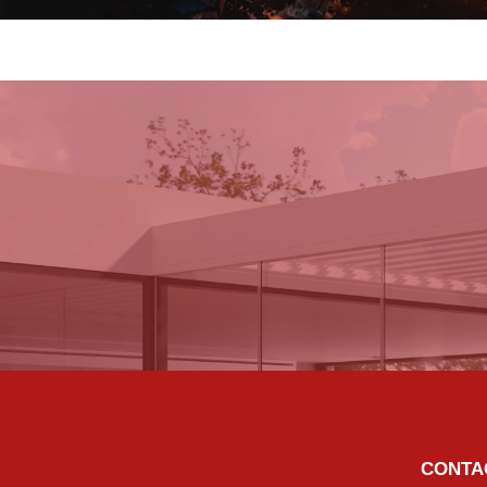
CONTA