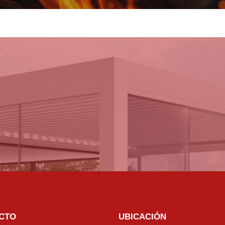
CTO
UBICACIÓN