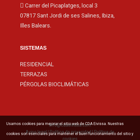
Carrer del Picaplatges, local 3
07817 Sant Jordi de ses Salines, Ibiza,
Illes Balears.
SISTEMAS
RESIDENCIAL
TERRAZAS
PÉRGOLAS BIOCLIMÁTICAS
Usamos cookies para mejorar el sitio web de CDA Eivissa. Nuestras
info@cdaeivissa.com
Aviso legal
|
Política de privacidad
|
Política de
cookies son esenciales para mantener el buen funcionamiento del sitio y
cookies