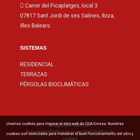
Carrer del Picaplatges, local 3
07817 Sant Jordi de ses Salines, Ibiza,
Illes Balears.
SISTEMAS
RESIDENCIAL
TERRAZAS
PÉRGOLAS BIOCLIMÁTICAS
Usamos cookies para mejorar el sitio web de CDA Eivissa. Nuestras
info@cdaeivissa.com
Aviso legal
|
Política de privacidad
|
Política de
cookies son esenciales para mantener el buen funcionamiento del sitio y
cookies