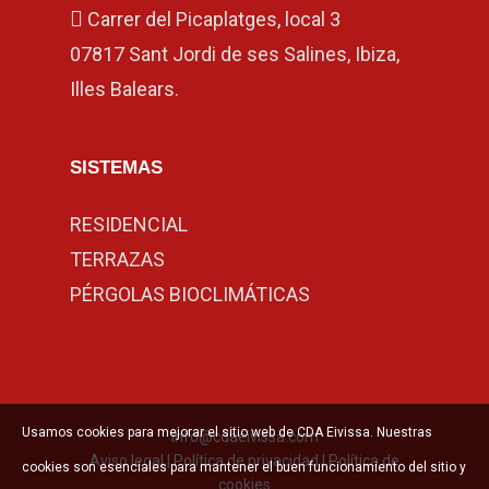
Carrer del Picaplatges, local 3
07817 Sant Jordi de ses Salines, Ibiza,
Illes Balears.
SISTEMAS
RESIDENCIAL
TERRAZAS
PÉRGOLAS BIOCLIMÁTICAS
Usamos cookies para mejorar el sitio web de CDA Eivissa. Nuestras
info@cdaeivissa.com
Aviso legal
|
Política de privacidad
|
Política de
cookies son esenciales para mantener el buen funcionamiento del sitio y
cookies