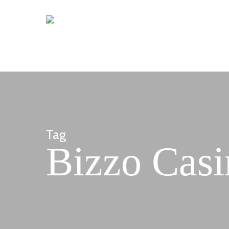
Skip
to
main
content
Tag
Bizzo Cas