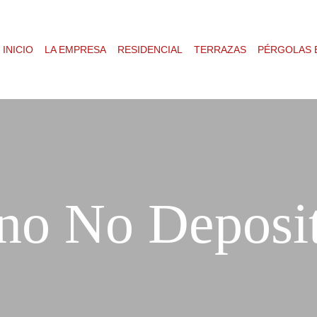
INICIO
LA EMPRESA
RESIDENCIAL
TERRAZAS
PÉRGOLAS 
ino No Deposi