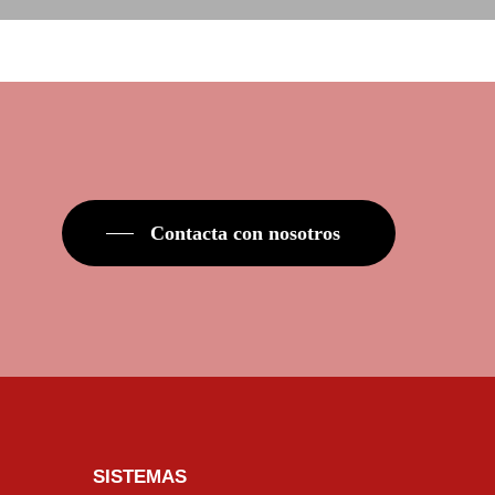
Contacta con nosotros
SISTEMAS