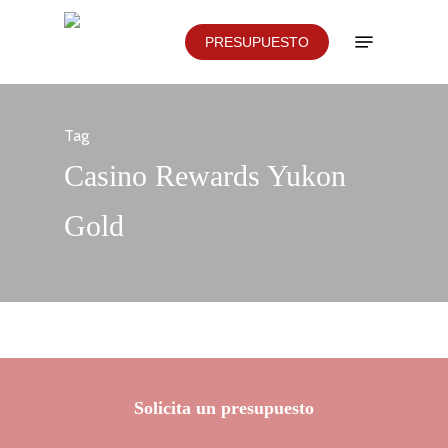
Skip
Menu
PRESUPUESTO
to
main
content
Tag
Casino Rewards Yukon
Gold
Solicita un presupuesto