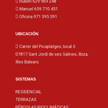
Ruben
629 969 248
Manuel
659 710 451
Oficina
971 395 391
UBICACIÓN
Carrer del Picaplatges, local 3
07817 Sant Jordi de ses Salines, Ibiza,
Illes Balears.
SISTEMAS
RESIDENCIAL
TERRAZAS
PÉRGOLAS BIOCLIMÁTICAS