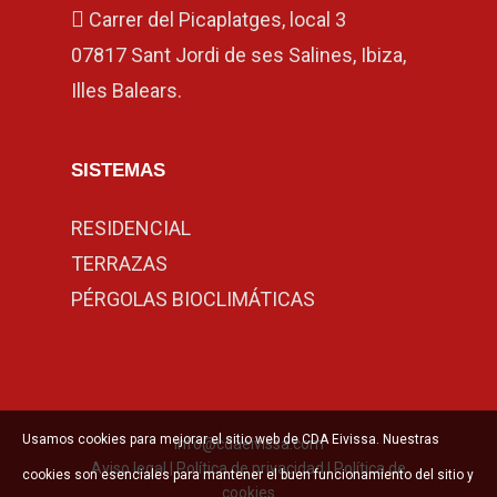
Carrer del Picaplatges, local 3
07817 Sant Jordi de ses Salines, Ibiza,
Illes Balears.
SISTEMAS
RESIDENCIAL
TERRAZAS
PÉRGOLAS BIOCLIMÁTICAS
Usamos cookies para mejorar el sitio web de CDA Eivissa. Nuestras
info@cdaeivissa.com
Aviso legal
|
Política de privacidad
|
Política de
cookies son esenciales para mantener el buen funcionamiento del sitio y
cookies