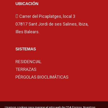
UBICACIÓN
Carrer del Picaplatges, local 3
07817 Sant Jordi de ses Salines, Ibiza,
Illes Balears.
SISTEMAS
RESIDENCIAL
TERRAZAS
PÉRGOLAS BIOCLIMÁTICAS
Usamos cookies para mejorar el sitio web de CDA Eivissa. Nuestras