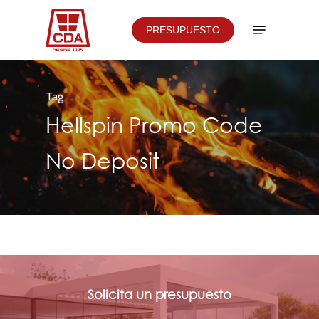
Skip
Menu
PRESUPUESTO
to
Close
main
Menu
content
Tag
Hellspin Promo Code
No Deposit
Solicita
un
presupuesto