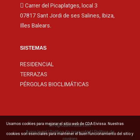
Carrer del Picaplatges, local 3
07817 Sant Jordi de ses Salines, Ibiza,
Illes Balears.
SISTEMAS
RESIDENCIAL
TERRAZAS
PÉRGOLAS BIOCLIMÁTICAS
Usamos cookies para mejorar el sitio web de CDA Eivissa. Nuestras
info@cdaeivissa.com
Aviso legal
|
Política de privacidad
|
Política de
cookies son esenciales para mantener el buen funcionamiento del sitio y
cookies